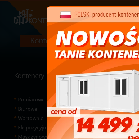
Kontenery serwerownie
Kontenery
Pomiarowe
Biurowe
Wartownie
Ekspozycyjne
Magazynowe