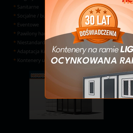
Sanitarne
Socjalne / budowlane
Eventowe
Pawilony handlowe
Niestandardowe
Adaptacja Kontenerów Morskich
Kontenery używane