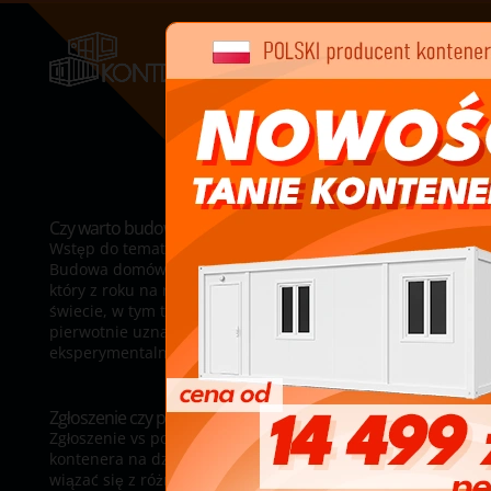
Czy warto budować dom z kontenrów w Polsce?
Wstęp do tematyki budowy domów z kontenerów
Budowa domów z kontenerów morskich to trend,
który z roku na rok zyskuje na popularności na całym
świecie, w tym także w Polsce. Ta metoda budowy,
pierwotnie uznawana za niestandardową i
eksperymentalną, obecnie jest coraz...
Zgłoszenie czy pozwolenie na budowę kontenera?
Zgłoszenie vs pozwolenie na budowę Budowa
kontenera na działce budowlanej w Polsce może
wiązać się z różnymi wymogami prawnymi, w