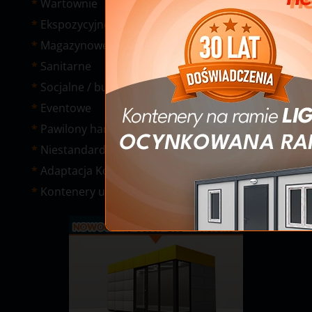
Wartownie
Ekspozycyjne
Magazynowe
Sanitarne
Socjalne / budowlane
Eventowe
Pawilony handlowe
Niestandardowe
Adaptacja Kontenerów Morskich
Kontenery używane