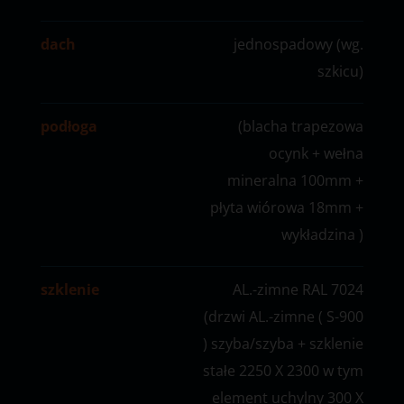
dach
jednospadowy (wg.
szkicu)
podłoga
(blacha trapezowa
ocynk + wełna
mineralna 100mm +
płyta wiórowa 18mm +
wykładzina )
szklenie
AL.-zimne RAL 7024
(drzwi AL.-zimne ( S-900
) szyba/szyba + szklenie
stałe 2250 X 2300 w tym
element uchylny 300 X