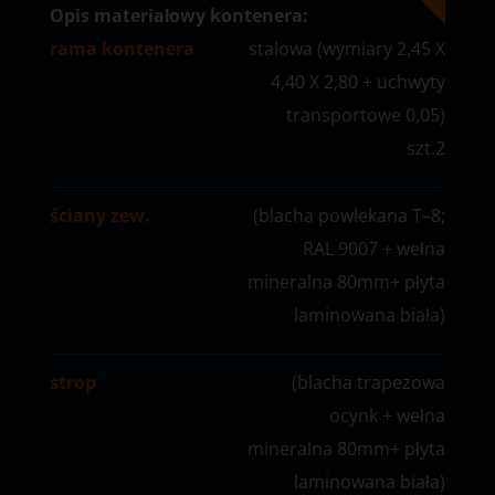
Opis materiałowy kontenera:
rama kontenera
stalowa (wymiary 2,45 X
4,40 X 2,80 + uchwyty
transportowe 0,05)
szt.2
ściany zew.
(blacha powlekana T–8;
RAL 9007 + wełna
mineralna 80mm+ płyta
laminowana biała)
strop
(blacha trapezowa
ocynk + wełna
mineralna 80mm+ płyta
laminowana biała)