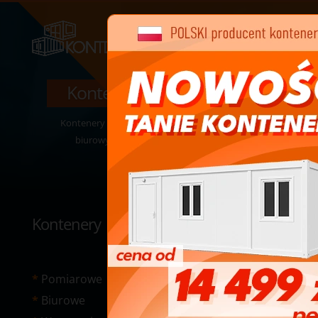
Kontenery ekspozycyjne
Kontenery Ekspozycyjne to rodzaj kontenerów
biurowych charakteryzujący się rozległą
powierzchnią szklenia.
Kontenery
Pomiarowe
Biurowe