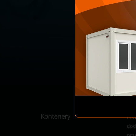
Kontenery
Pre
dod
prz