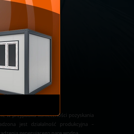
one w przypadku konieczności pozyskania
dzona jest działalność produkcyjna –
rządzenia generującego parę wodną.