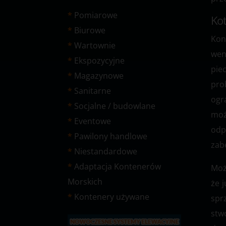
Pomiarowe
Kot
Biurowe
Kon
Wartownie
wen
Ekspozycyjne
pie
Magazynowe
pro
Sanitarne
ogr
Socjalne / budowlane
moż
Eventowe
odp
Pawilony handlowe
zab
Niestandardowe
Adaptacja Kontenerów
Moż
Morskich
że 
Kontenery używane
spr
stw