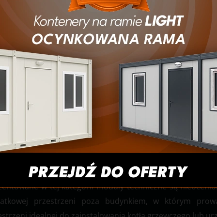
zentowane w tej kategorii moduły techniczne są nieoceni
atkowej przestrzeni poza budynkiem, w którym prowa
estrzeni idealnej do zainstalowania kotła grzewczego lub u