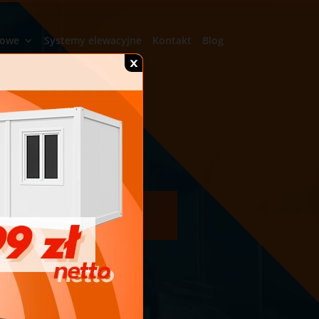
rowe
Systemy elewacyjne
Kontakt
Blog
y kotłownie