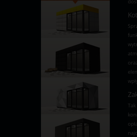
dos
Kot
Spr
fun
wyt
atm
ora
ele
wpł
Zak
Tak
kon
opł
naj