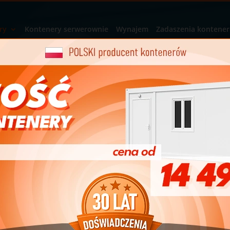
ry
Kontenery serwerownie
Wynajem
Zadaszenia kontene
Kontener