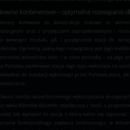
łownie kontenerowe – optymalne rozwiązanie d
tenery kotłownie to konstrukcje stalowe ze wzmo
tylacyjnym oraz z przyłączami zaprojektowanymi i rozmi
ca wewnątrz modułu, jak i przyłączenie stacji do istni
blemów. Ogromną zaletą tego rozwiązania jest jego mobil
aniczonej przestrzeni oraz – w razie potrzeby – na jego 
e Państwu zaoferować stacje tego typu wykonane na zamów
owiednie do instalacji wybranego przez Państwa pieca, a
ezpieczenia.
liwość bardzo wszechstronnego wykorzystania dostępnych
już wielu Klientów doceniło współpracę z nami, a proponow
zedaż lub wynajem to opcja, z którą warto się zapoznać
orzenie funkcjonalnego zaplecza technicznego, w któr