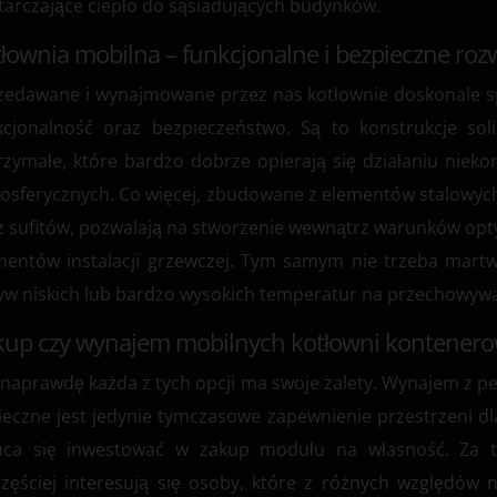
tarczające ciepło do sąsiadujących budynków.
łownia mobilna – funkcjonalne i bezpieczne roz
zedawane i wynajmowane przez nas kotłownie doskonale spr
kcjonalność oraz bezpieczeństwo. Są to konstrukcje sol
rzymałe, które bardzo dobrze opierają się działaniu niek
osferycznych. Co więcej, zbudowane z elementów stalowych 
z sufitów, pozwalają na stworzenie wewnątrz warunków o
mentów instalacji grzewczej. Tym samym nie trzeba martwi
yw niskich lub bardzo wysokich temperatur na przechowywa
up czy wynajem mobilnych kotłowni kontenerowy
 naprawdę każda z tych opcji ma swoje zalety. Wynajem z p
ieczne jest jedynie tymczasowe zapewnienie przestrzeni dla
aca się inwestować w zakup modułu na własność. Za 
częściej interesują się osoby, które z różnych względó