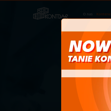
O nas
Kontene