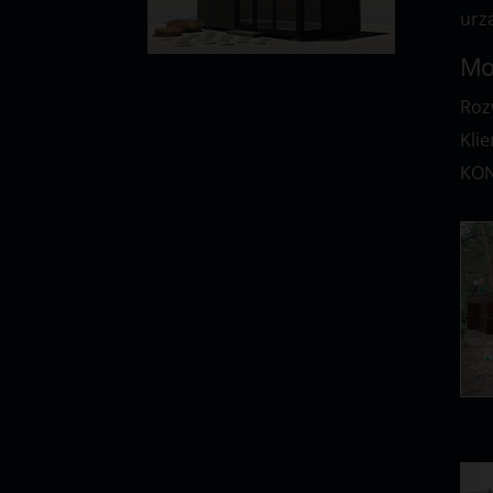
urz
Mo
Roz
Kli
KON