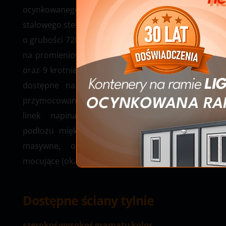
ocynkowanego, chronionego antykorozyjnie,
stalowego stelażu oraz odlewanej plandeki PVC
o grubości 720 g/m². Materiał PVC jest odporny
na promieniowanie UV, w 100% wodoodporny
oraz 9 krotnie wytrzymalszy na rozerwanie niż
dostępne na rynku PVC. Ściana tylna jest
przymocowana jest do konstrukcji za pomocą
linek napinających. Do zakotwiczenia w
podłożu miękkim, do zestawu dołączone są
masywne, ocynkowane stalowe gwoździe
mocujące (ok. 100 cm długości).
Dostępne ściany tylnie
szerokoś
wysokoś
gramatu
kolor