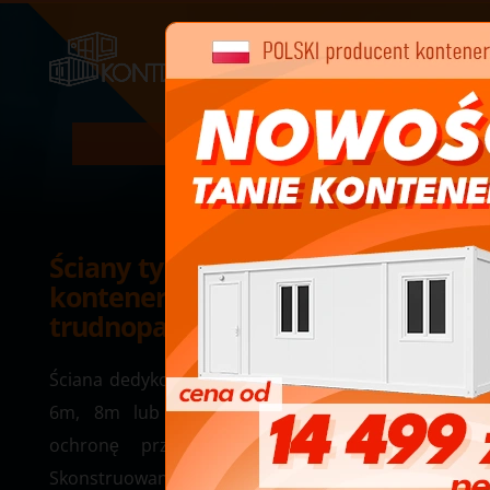
Ściany tylne
Ściany tylnie do zadaszenia dla
kontenerów 6m lub 8m –
trudnopalna
Ściana dedykowana do zadaszeń o wymiarach
6m, 8m lub 10m. Oferuje ona dodatkową
ochronę przed wiatrem i złą pogodą.
Skonstruowana jest z wytrzymałego w pełni