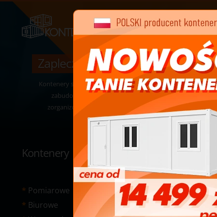
Zaplecza socjalne / biurowe
Kontenery socjalne to szeroko stosowana forma
zabudowy tymczasowej pozwalająca na
zorganizowanie pomieszczeń użytkowych.
Kontenery
Pomiarowe
Biurowe