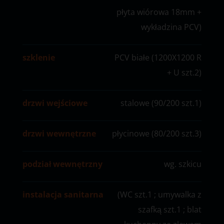
płyta wiórowa 18mm +
wykładzina PCV)
szklenie
PCV białe (1200X1200 R
+ U szt.2)
drzwi wejściowe
stalowe (90/200 szt.1)
drzwi wewnętrzne
płycinowe (80/200 szt.3)
podział wewnętrzny
wg. szkicu
instalacja sanitarna
(WC szt.1 ; umywalka z
szafką szt.1 ; blat