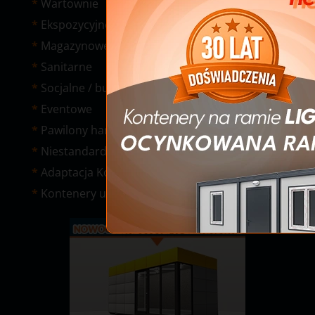
Wartownie
Ekspozycyjne
Magazynowe
Sanitarne
Socjalne / budowlane
Eventowe
Pawilony handlowe
Niestandardowe
Adaptacja Kontenerów Morskich
Kontenery używane